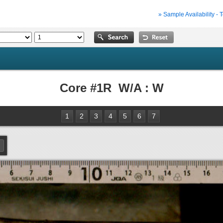
» Sample Availability - 
Core #1R W/A : W
1
2
3
4
5
6
7