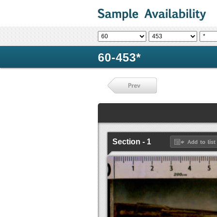
60-453*
Section - 1