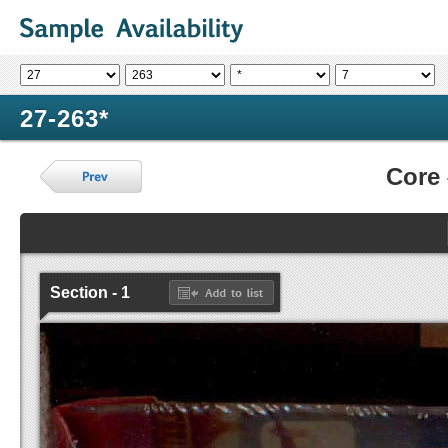
27-263*
Core
Section - 1