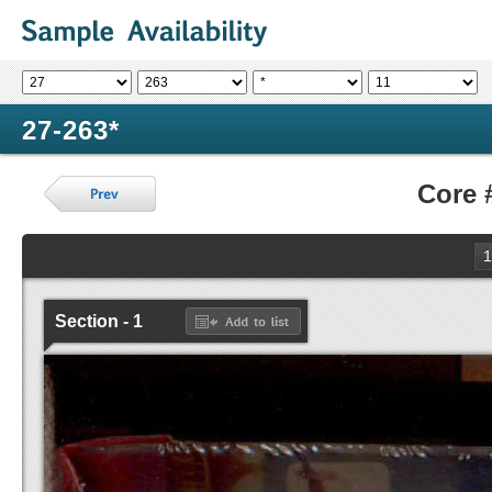
27-263*
Core 
1
Section - 1