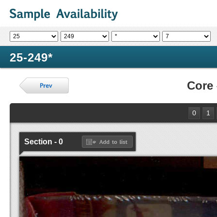
25-249*
Core
0
1
Section - 0