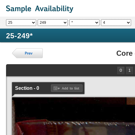
25-249*
Core
0
1
Section - 0