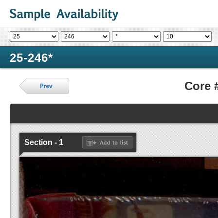
25-246*
Core 
Section - 1